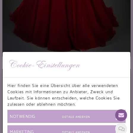
Brautkleid TW0052B
Cookie-Einstellungen
A-Linie rot schwarz Tüll Spitze Perlen Schleppe temperamentvoll
Hier finden Sie eine Übersicht über alle verwendeten
Cookies mit Informationen zu Anbieter, Zweck und
Laufzeit. Sie können entscheiden, welche Cookies Sie
zulassen oder ablehnen möchten.
NOTWENDIG
DETAILS ANSEHEN
MARKETING
DETAILS ANSEHEN