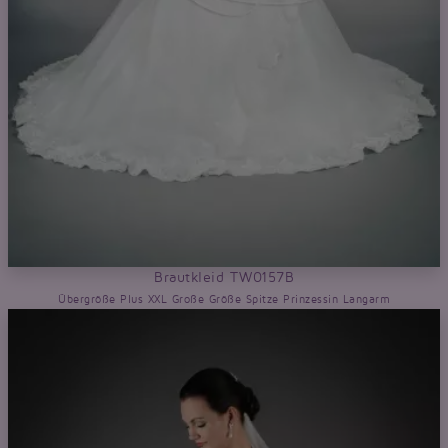
Brautkleid TW0157B
Übergröße Plus XXL Große Größe Spitze Prinzessin Langarm