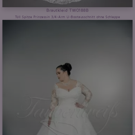
Brautkleid TW0188B
Tüll Spitze Prinzessin 3/4-Arm U-Bootausschnitt ohne Schleppe