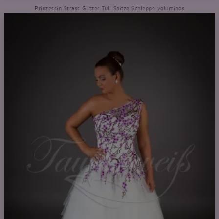
Prinzessin Strass Glitzer Tüll Spitze Schleppe voluminös