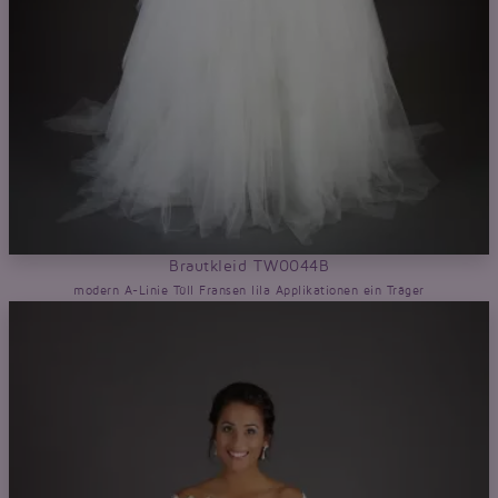
Brautkleid TW0044B
modern A-Linie Tüll Fransen lila Applikationen ein Träger