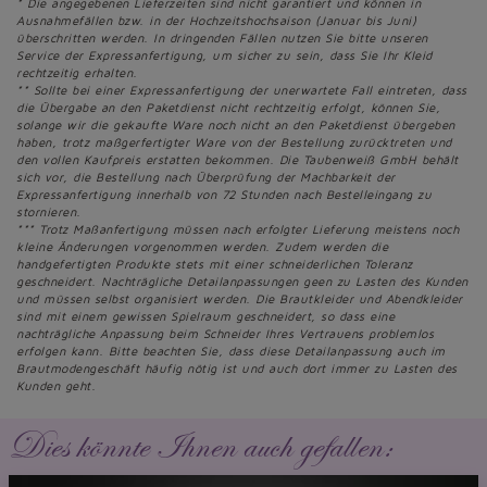
* Die angegebenen Lieferzeiten sind nicht garantiert und können in
Ausnahmefällen bzw. in der Hochzeitshochsaison (Januar bis Juni)
überschritten werden. In dringenden Fällen nutzen Sie bitte unseren
Service der Expressanfertigung, um sicher zu sein, dass Sie Ihr Kleid
rechtzeitig erhalten.
** Sollte bei einer Expressanfertigung der unerwartete Fall eintreten, dass
die Übergabe an den Paketdienst nicht rechtzeitig erfolgt, können Sie,
solange wir die gekaufte Ware noch nicht an den Paketdienst übergeben
haben, trotz maßgerfertigter Ware von der Bestellung zurücktreten und
den vollen Kaufpreis erstatten bekommen. Die Taubenweiß GmbH behält
sich vor, die Bestellung nach Überprüfung der Machbarkeit der
Expressanfertigung innerhalb von 72 Stunden nach Bestelleingang zu
stornieren.
*** Trotz Maßanfertigung müssen nach erfolgter Lieferung meistens noch
kleine Änderungen vorgenommen werden. Zudem werden die
handgefertigten Produkte stets mit einer schneiderlichen Toleranz
geschneidert. Nachträgliche Detailanpassungen geen zu Lasten des Kunden
und müssen selbst organisiert werden. Die Brautkleider und Abendkleider
sind mit einem gewissen Spielraum geschneidert, so dass eine
nachträgliche Anpassung beim Schneider Ihres Vertrauens problemlos
erfolgen kann. Bitte beachten Sie, dass diese Detailanpassung auch im
Brautmodengeschäft häufig nötig ist und auch dort immer zu Lasten des
Kunden geht.
Dies könnte Ihnen auch gefallen: