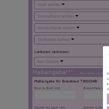
Stola wählen
Strumpfband wählen
Handschlaufe wählen
Stoffprobe wählen
Lieferzeit verkürzen:
kein Express
Maßeingabe***
Wie nehme ich Maß?
H
I
Maßeingabe für Brautkleid TW0034B:
e
Brust zu Brust (cm)
Brustumfang (cm)
m
Schulter bis Saum (cm)
Schulter zu Brust 