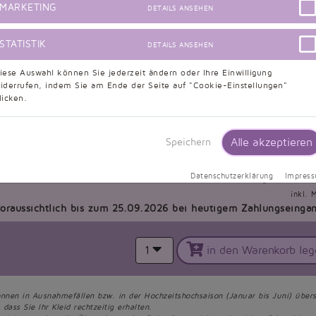
MARKETING
DETAILS ANSEHEN
STATISTIK
DETAILS ANSEHEN
)
Unterbrustumfang (cm)
Überbrustumfang (cm)
iese Auswahl können Sie jederzeit ändern oder Ihre Einwilligung
iderrufen, indem Sie am Ende der Seite auf "Cookie-Einstellungen"
licken.
Alle akzeptieren
Speichern
Gesamtpreis:
549,99
EU
Datenschutzerklärung
Impres
zzgl. Versandko
inkl. 
voraussichtlich bis zum 25.09.2026 bei heutigem Zahlungseinga
1
in den Warenkorb leg
önnen in Ausnahmefällen bzw. in der Hochzeitshochsaison (Januar bis Juni) übers
dass Sie Ihr Kleid rechtzeitig erhalten.