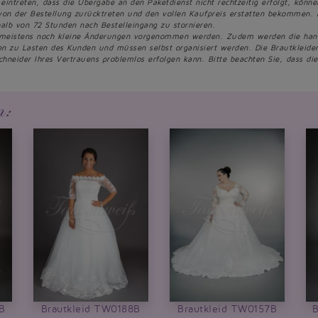
 eintreten, dass die Übergabe an den Paketdienst nicht rechtzeitig erfolgt, könn
von der Bestellung zurücktreten und den vollen Kaufpreis erstatten bekommen. 
alb von 72 Stunden nach Bestelleingang zu stornieren.
 meistens noch kleine Änderungen vorgenommen werden. Zudem werden die handge
een zu Lasten des Kunden und müssen selbst organisiert werden. Die Brautkleid
chneider Ihres Vertrauens problemlos erfolgen kann. Bitte beachten Sie, dass d
n:
B
Brautkleid TW0188B
Brautkleid TW0157B