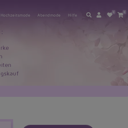
0
0
Hochzeitsmode
Abendmode
Hilfe
:
rke
n
iten
gskauf