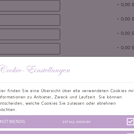
+
0,00
E
+
0,00
E
+
0,00
E
+
0,00
E
Cookie-Einstellungen
+
0,00
E
ier finden Sie eine Übersicht über alle verwendeten Cookies mi
nformationen zu Anbieter, Zweck und Laufzeit. Sie können
ntscheiden, welche Cookies Sie zulassen oder ablehnen
Hüftumfang (cm)
Körpergröße (cm)
öchten.
NOTWENDIG
DETAILS ANSEHEN
(cm)
Schulter zu Schulter (cm)
Schulter zur Taille (cm)