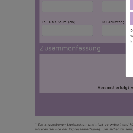
Taille bis Saum (cm)
Taillenumfang (cm
D
w
k
Zusammenfassung
Versand erfolgt 
* Die angegebenen Lieferzeiten sind nicht garantiert und k
unseren Service der Expressanfertigung, um sicher zu sein, 