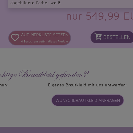
abgebildete Farbe: weiß
nur 549,99 
AUF MERKLISTE SETZEN
BESTELLEN
4
Besuchern gefällt dieses Produkt
chtige Brautkleid gefunden?
men:
Eigenes Brautkleid mit uns entwerfen:
WUNSCHBRAUTKLEID ANFRAGEN