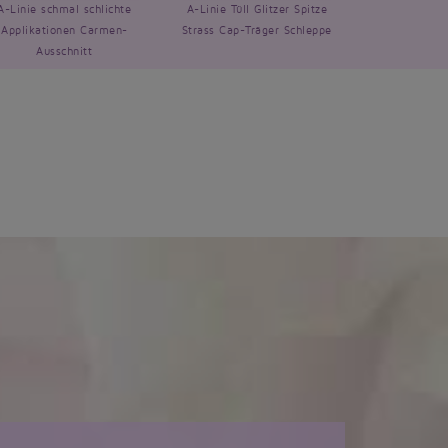
A-Linie schmal schlichte
A-Linie Tüll Glitzer Spitze
Applikationen Carmen-
Strass Cap-Träger Schleppe
Ausschnitt