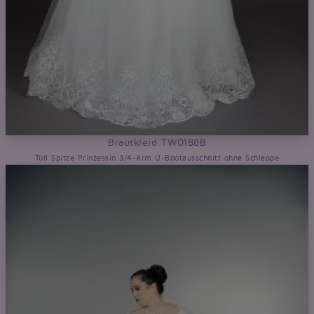
Brautkleid TW0188B
Tüll Spitze Prinzessin 3/4-Arm U-Bootausschnitt ohne Schleppe