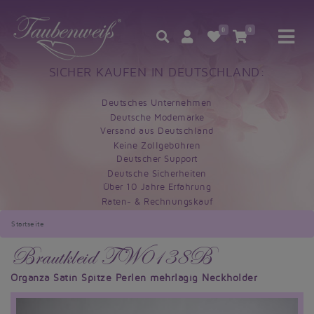
0
0
SICHER KAUFEN IN DEUTSCHLAND:
Deutsches Unternehmen
Deutsche Modemarke
Versand aus Deutschland
Keine Zollgebühren
Deutscher Support
Deutsche Sicherheiten
Über 10 Jahre Erfahrung
Raten- & Rechnungskauf
Startseite
Brautkleid TW0138B
Organza Satin Spitze Perlen mehrlagig Neckholder