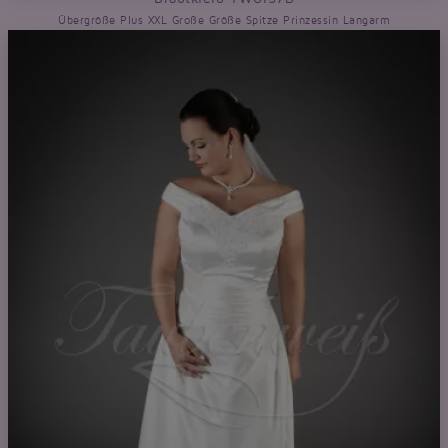
Übergröße Plus XXL Große Größe Spitze Prinzessin Langarm