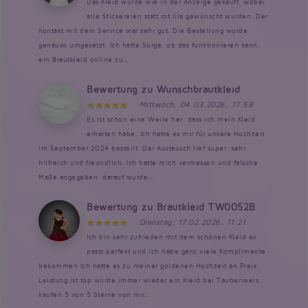
Das Kleid wurde wie in der Anzeige gekauft, wobei
alle Stickereien statt rot lila gewünscht wurden. Der
Kontakt mit dem Service war sehr gut. Die Bestellung wurde
genauso umgesetzt. Ich hatte Sorge, ob das funktionieren kann,
ein Brautkleid online zu...
Bewertung zu Wunschbrautkleid
Mittwoch, 04.03.2026, 17:58
Es ist schon eine Weile her, dass ich mein Kleid
erhalten habe. Ich hatte es mir für unsere Hochzeit
im September 2024 bestellt. Der Austausch lief super, sehr
hilfreich und freundlich. Ich hatte mich vermessen und falsche
Maße angegeben, darauf wurde...
Bewertung zu Brautkleid TW0052B
Dienstag, 17.02.2026, 11:21
Ich bin sehr zufrieden mit dem schönen Kleid es
passt perfekt und ich habe ganz viele Komplimente
bekommen Ich hatte es zu meiner goldenen Hochzeit an Preis
Leistung ist top würde immer wieder ein Kleid bei Taubenweis
kaufen 5 von 5 Sterne von mir...