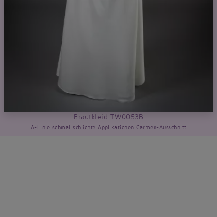
Brautkleid TW0053B
A-Linie schmal schlichte Applikationen Carmen-Ausschnitt