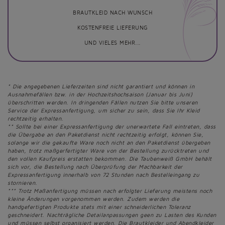
BRAUTKLEID NACH WUNSCH
KOSTENFREIE LIEFERUNG
UND VIELES MEHR...
* Die angegebenen Lieferzeiten sind nicht garantiert und können in
Ausnahmefällen bzw. in der Hochzeitshochsaison (Januar bis Juni)
überschritten werden. In dringenden Fällen nutzen Sie bitte unseren
Service der Expressanfertigung, um sicher zu sein, dass Sie Ihr Kleid
rechtzeitig erhalten.
** Sollte bei einer Expressanfertigung der unerwartete Fall eintreten, dass
die Übergabe an den Paketdienst nicht rechtzeitig erfolgt, können Sie,
solange wir die gekaufte Ware noch nicht an den Paketdienst übergeben
haben, trotz maßgerfertigter Ware von der Bestellung zurücktreten und
den vollen Kaufpreis erstatten bekommen. Die Taubenweiß GmbH behält
sich vor, die Bestellung nach Überprüfung der Machbarkeit der
Expressanfertigung innerhalb von 72 Stunden nach Bestelleingang zu
stornieren.
*** Trotz Maßanfertigung müssen nach erfolgter Lieferung meistens noch
kleine Änderungen vorgenommen werden. Zudem werden die
handgefertigten Produkte stets mit einer schneiderlichen Toleranz
geschneidert. Nachträgliche Detailanpassungen geen zu Lasten des Kunden
und müssen selbst organisiert werden. Die Brautkleider und Abendkleider