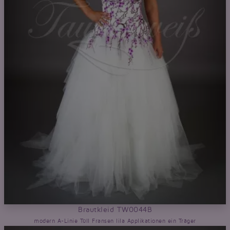
Brautkleid TW0044B
modern A-Linie Tüll Fransen lila Applikationen ein Träger