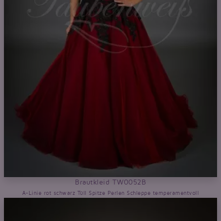
Brautkleid TW0052B
A-Linie rot schwarz Tüll Spitze Perlen Schleppe temperamentvoll