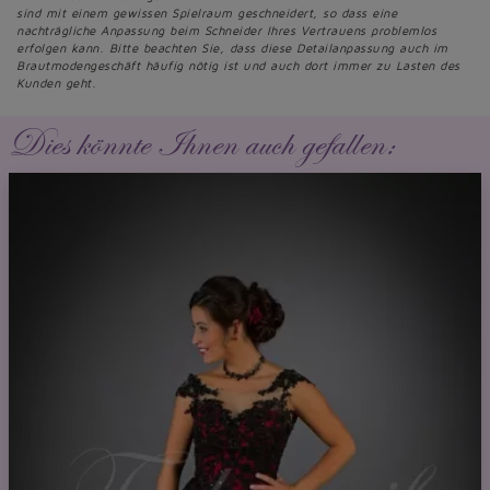
sind mit einem gewissen Spielraum geschneidert, so dass eine
nachträgliche Anpassung beim Schneider Ihres Vertrauens problemlos
erfolgen kann. Bitte beachten Sie, dass diese Detailanpassung auch im
Brautmodengeschäft häufig nötig ist und auch dort immer zu Lasten des
Kunden geht.
Dies könnte Ihnen auch gefallen: