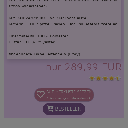
Lust auf eine Runde Rock’n‘Roll machen. Wer kann da
schon widerstehen?
Mit Reißverschluss und Zierknopfleiste
Material: Tüll, Spitze, Perlen- und Paillettenstickereien
Obermaterial: 100% Polyester
Futter: 100% Polyester
abgebildete Farbe: elfenbein (ivory)
nur 289,99 EUR
AUF MERKLISTE SETZEN
7
Besuchern gefällt dieses Produkt
BESTELLEN