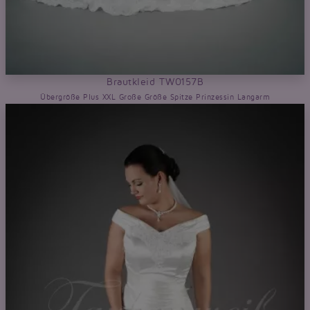
Brautkleid TW0157B
Übergröße Plus XXL Große Größe Spitze Prinzessin Langarm