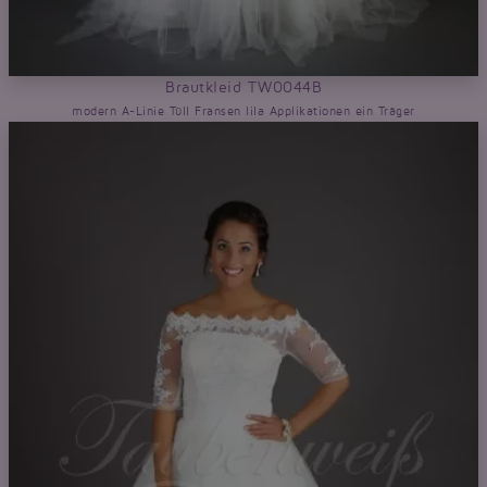
Brautkleid TW0044B
modern A-Linie Tüll Fransen lila Applikationen ein Träger