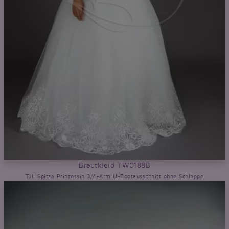
Brautkleid TW0188B
Tüll Spitze Prinzessin 3/4-Arm U-Bootausschnitt ohne Schleppe