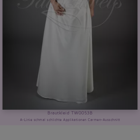
Brautkleid TW0053B
A-Linie schmal schlichte Applikationen Carmen-Ausschnitt