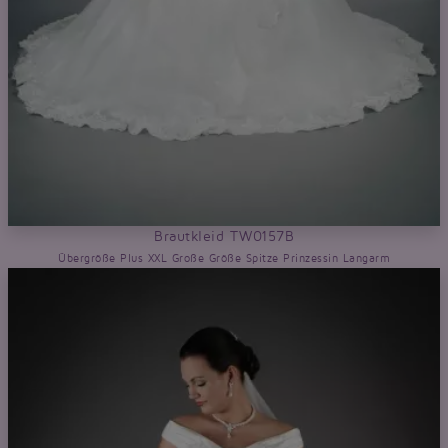
Brautkleid TW0157B
Übergröße Plus XXL Große Größe Spitze Prinzessin Langarm