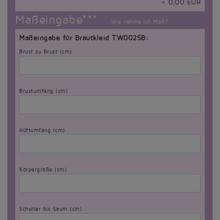
+
0,00
EUR
Maßeingabe***
Wie nehme ich Maß?
Maßeingabe für Brautkleid TW0025B:
Brust zu Brust (cm)
Brustumfang (cm)
Hüftumfang (cm)
Körpergröße (cm)
Schulter bis Saum (cm)