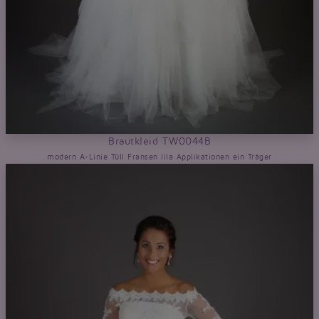
Brautkleid TW0044B
modern A-Linie Tüll Fransen lila Applikationen ein Träger