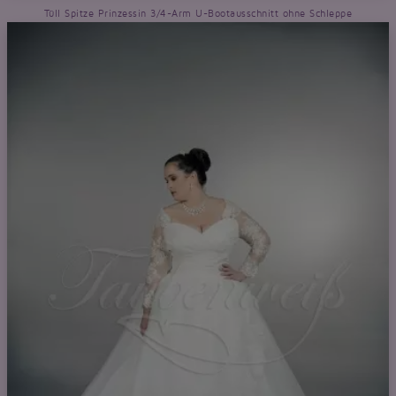
Tüll Spitze Prinzessin 3/4-Arm U-Bootausschnitt ohne Schleppe