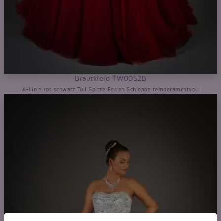
Brautkleid TW0052B
A-Linie rot schwarz Tüll Spitze Perlen Schleppe temperamentvoll