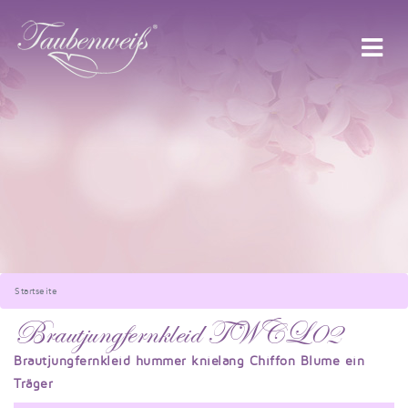
Startseite
Brautjungfernkleid TWCL02
Brautjungfernkleid hummer knielang Chiffon Blume ein
Träger