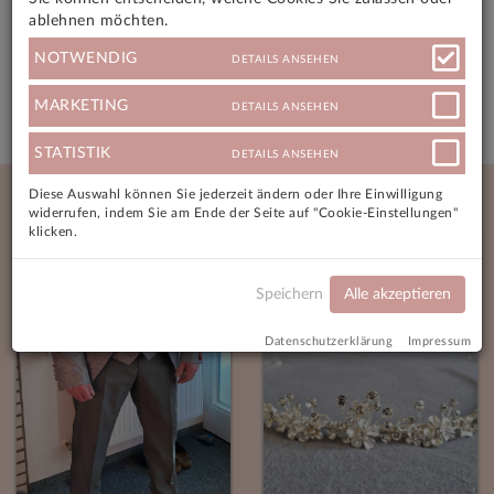
ablehnen möchten.
Angebotsmerkmale
NOTWENDIG
DETAILS ANSEHEN
Versandkosten
MARKETING
DETAILS ANSEHEN
STATISTIK
DETAILS ANSEHEN
Neue Angebote
Diese Auswahl können Sie jederzeit ändern oder Ihre Einwilligung
widerrufen, indem Sie am Ende der Seite auf "Cookie-Einstellungen"
klicken.
Speichern
Alle akzeptieren
Datenschutzerklärung
Impressum