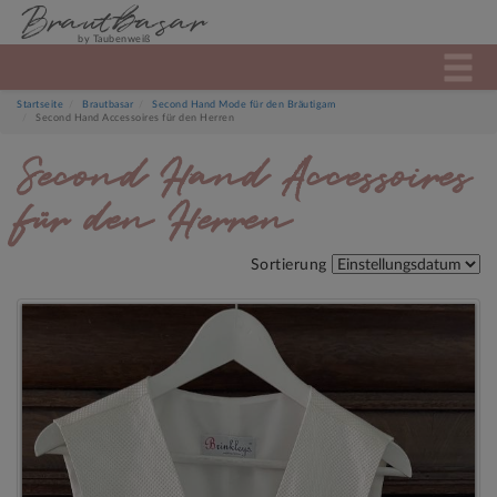
Brautbasar
by Taubenweiß
Startseite
Brautbasar
Second Hand Mode für den Bräutigam
Second Hand Accessoires für den Herren
Second Hand Accessoires
für den Herren
Sortierung