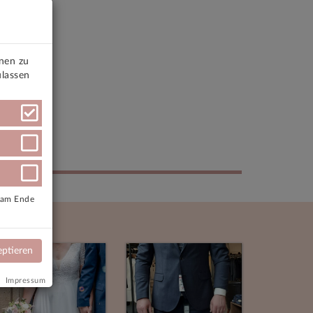
onen zu
ulassen
e am Ende
eptieren
Impressum