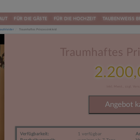
AUT
FÜR DIE GÄSTE
FÜR DIE HOCHZEIT
TAUBENWEISS B
autkleider
Traumhaftes Prinzessinkleid
Next
Traumhaftes Pri
2.200,
inkl. Mwst.,
zzgl. Ver
Angebot k
Verfügbarkeit:
1 verfügbar
A