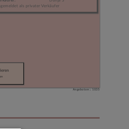
rkäufer:
Dunja S
gemeldet als privater Verkäufer
ieren
en
Angebotsnr.: 1035