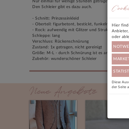
Nur einmal für wenige Stunden getragen, keine Mä
Cook
Den Schleier gibt es dazu auch.
- Schnitt: Prinzessinkleid
- Oberteil: figurbetont, bestickt, funkelnde Details
Hier fin
- Rock: aufwendig mit Glitzer und Struktur gearbei
Anbieter
Schleppe: lang
oder abl
Verschluss: Rückenschnürung
NOTWE
Zustand: 1x getragen, nicht gereinigt
Größe: M-L - durch Schnürung ist es anpassbar
Zubehör: wunderschöner Schleier
MARKE
STATIST
Diese Ausw
Neue Angebote
der Seite 