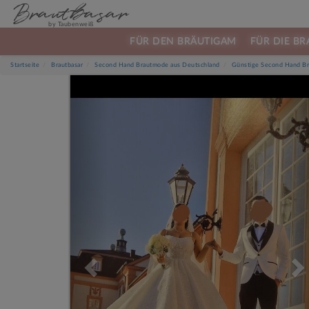
Brautbasar
by Taubenweiß
FÜR DEN BRÄUTIGAM
FÜR DIE BR
Startseite
Brautbasar
Second Hand Brautmode aus Deutschland
Günstige Second Hand Br
Previous