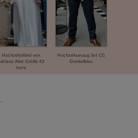
Hochzeitskleid von
Hochzeitsanzug Set CG
driana Alier Größe 42
Dunkelblau
ivory
n