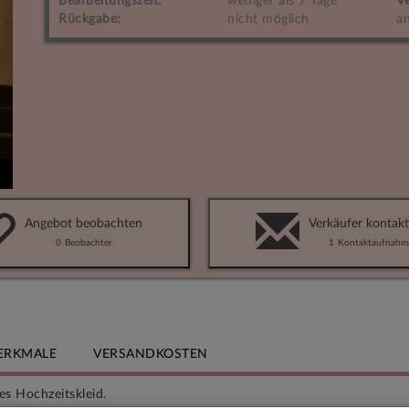
Bearbeitungszeit:
weniger als 7 Tage
Ve
Rückgabe:
nicht möglich
an
Angebot beobachten
Verkäufer kontakt
0
Beobachter
1
Kontaktaufnahm
ERKMALE
VERSANDKOSTEN
s Hochzeitskleid.