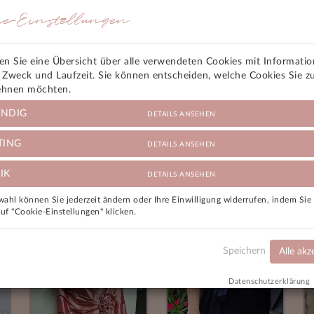
ngel.
ie-Einstellungen
den Sie eine Übersicht über alle verwendeten Cookies mit Informati
tet
, Zweck und Laufzeit. Sie können entscheiden, welche Cookies Sie z
ehnen möchten.
NDIG
DETAILS ANSEHEN
TING
DETAILS ANSEHEN
IK
DETAILS ANSEHEN
ahl können Sie jederzeit ändern oder Ihre Einwilligung widerrufen, indem Si
auf "Cookie-Einstellungen" klicken.
Speichern
Alle akz
Datenschutzerklärung