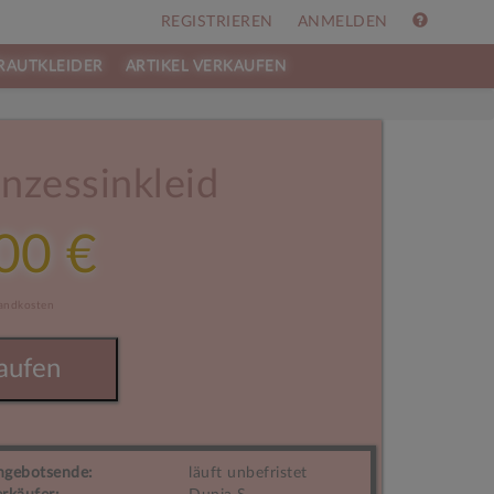
REGISTRIEREN
ANMELDEN
RAUTKLEIDER
ARTIKEL VERKAUFEN
nzessinkleid
00 €
sandkosten
aufen
ngebotsende:
läuft unbefristet