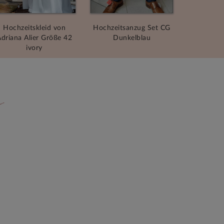
Hochzeitskleid von
Hochzeitsanzug Set CG
driana Alier Größe 42
Dunkelblau
ivory
n