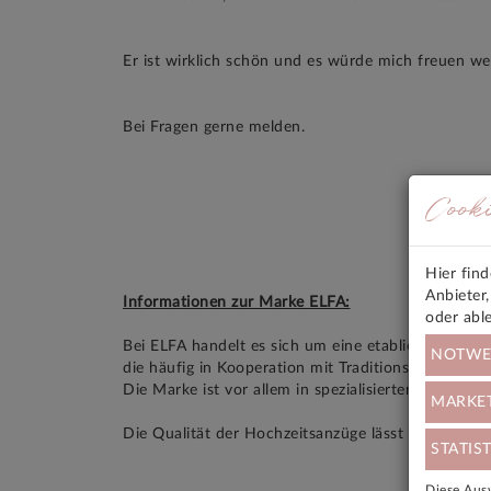
Er ist wirklich schön und es würde mich freuen w
Bei Fragen gerne melden.
Cook
Hier fin
Anbieter
Informationen zur Marke ELFA:
oder abl
Bei ELFA handelt es sich um eine etablierte Desi
NOTWE
die häufig in Kooperation mit Traditionsherstellern
Die Marke ist vor allem in spezialisierten Braut- u
MARKE
Die Qualität der Hochzeitsanzüge lässt sich anhan
STATIST
Diese Ausw