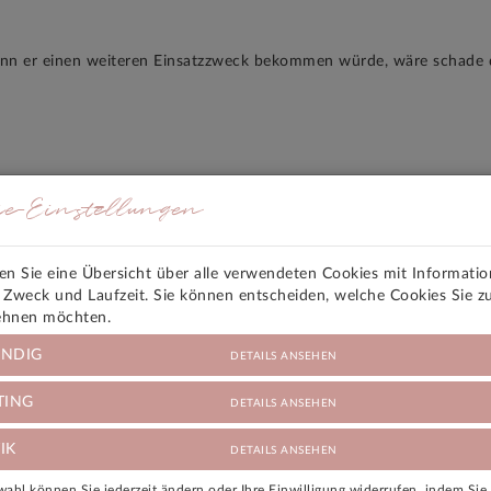
enn er einen weiteren Einsatzzweck bekommen würde, wäre schade dr
ie-Einstellungen
den Sie eine Übersicht über alle verwendeten Cookies mit Informati
, Zweck und Laufzeit. Sie können entscheiden, welche Cookies Sie z
ehnen möchten.
gnermarke für festliche Herrenmode und Hochzeitsanzüge im gehobe
NDIG
DETAILS ANSEHEN
 wie Wilvorst vertrieben wird.
nd Bräutigam-Fachgeschäften erhältlich.
TING
DETAILS ANSEHEN
d folgender Kriterien zusammenfassen:
IK
DETAILS ANSEHEN
ahl können Sie jederzeit ändern oder Ihre Einwilligung widerrufen, indem Si