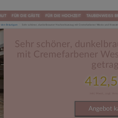
AUT
FÜR DIE GÄSTE
FÜR DIE HOCHZEIT
TAUBENWEISS B
 den Bräutigam
Sehr schöner, dunkelbrauner Hochzeitsanzug mit Cremefarbener Weste und Krawatt
Next
Sehr schöner, dunkelbr
mit Cremefarbener Wes
getra
412,5
inkl. Mwst.,
zzgl. Ver
Angebot k