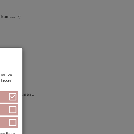
um..... :-)
onen zu
ulassen
nen Preissegment,
e am Ende