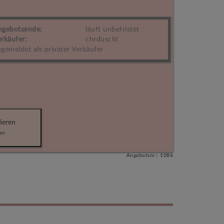
ngebotsende:
läuft unbefristet
rkäufer:
chrduschl
gemeldet als privater Verkäufer
ieren
en
Angebotsnr.: 1086