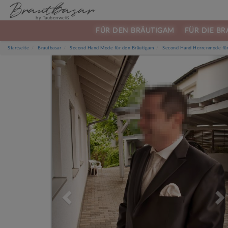
Brautbasar
by Taubenweiß
FÜR DEN BRÄUTIGAM
FÜR DIE BR
Startseite
Brautbasar
Second Hand Mode für den Bräutigam
Second Hand Herrenmode für
Previous