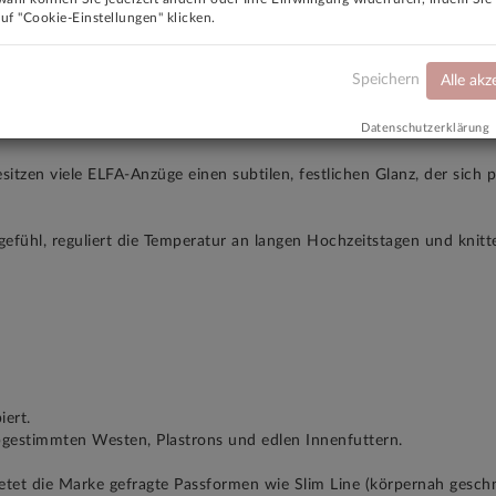
auf "Cookie-Einstellungen" klicken.
Speichern
Alle akz
de (z. B. 80 % Wolle / 20 % Seide).
Datenschutzerklärung
itzen viele ELFA-Anzüge einen subtilen, festlichen Glanz, der sich p
egefühl, reguliert die Temperatur an langen Hochzeitstagen und knitt
iert.
abgestimmten Westen, Plastrons und edlen Innenfuttern.
tet die Marke gefragte Passformen wie Slim Line (körpernah geschni