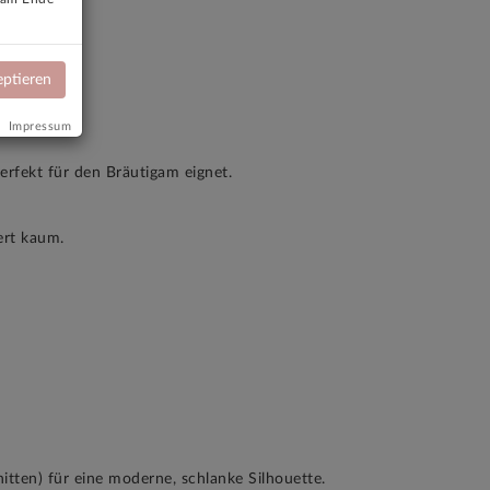
eptieren
Impressum
erfekt für den Bräutigam eignet.
ert kaum.
tten) für eine moderne, schlanke Silhouette.