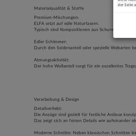
der Seite 
Materialqualität & Stoffe
Premium-Mischungen:
ELFA setzt auf edle Naturfasern.
Typisch sind Kompositionen aus Schurwolle und Sei
Edler Schimmer:
Durch den Seidenanteil oder spezielle Webarten bes
Atmungsaktivität:
Der hohe Wollanteil sorgt für ein exzellentes Trag
Verarbeitung & Design
Detailverliebt:
Die Anzüge sind gezielt für festliche Anlässe konzip
Das zeigt sich an feinen Details wie aufeinander 
Moderne Schnitte: Neben klassischen Schnitten bie