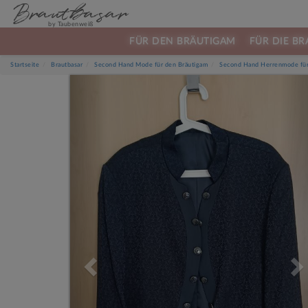
Brautbasar
by Taubenweiß
FÜR DEN BRÄUTIGAM
FÜR DIE BR
Startseite
Brautbasar
Second Hand Mode für den Bräutigam
Second Hand Herrenmode für
Previous