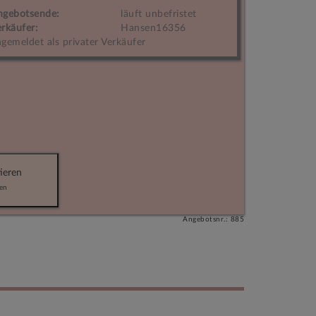
ngebotsende:
läuft unbefristet
rkäufer:
Hansen16356
gemeldet als privater Verkäufer
ieren
en
Angebotsnr.: 885