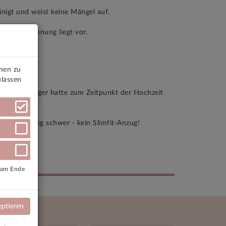
inigt und weist keine Mängel auf.
riginalrechnung liegt vor.
onen zu
ulassen
e 62, der Träger hatte zum Zeitpunkt der Hochzeit
hied.
oß und 95kg schwer - kein Slimfit-Anzug!
e am Ende
eptieren