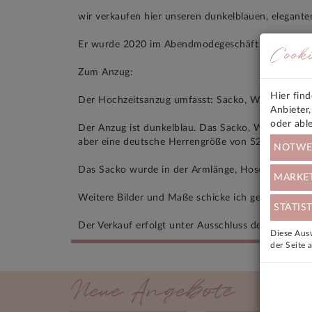
wir verkaufen hier unseren dunkelblauen, eleganten
Er wurde 2020 im Abendmodegeschäft Prestije, Berl
Cook
Zum Anzug:
Hier fin
Der Hochzeitsanzug umfasst: Sacko, Weste, Hose 
Anbieter
oder abl
Der Anzug ist dunkelblau. Das Sacko, Weste und Pla
aber eine deutsche Herrengröße von 52 - die Anzüg
NOTWE
Das Sacko wurde in der Armlänge, Hose in Hosenbe
MARKE
Weitere Bilder und Maße schicke ich gerne auf Anf
STATIST
Der Verkauf erfolgt unter Ausschluss der Gewährle
Diese Ausw
der Seite 
Neue Angebote