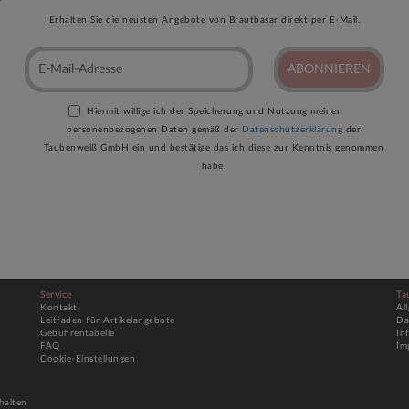
Erhalten Sie die neusten Angebote von Brautbasar direkt per E-Mail.
ABONNIEREN
Hiermit willige ich der Speicherung und Nutzung meiner
personenbezogenen Daten gemäß der
Datenschutzerklärung
der
Taubenweiß GmbH ein und bestätige das ich diese zur Kenntnis genommen
habe.
Service
Ta
Kontakt
Al
Leitfaden für Artikelangebote
Da
Gebührentabelle
In
FAQ
Im
Cookie-Einstellungen
halten