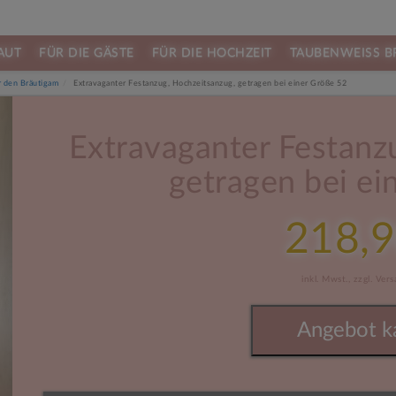
AUT
FÜR DIE GÄSTE
FÜR DIE HOCHZEIT
TAUBENWEISS B
 den Bräutigam
Extravaganter Festanzug, Hochzeitsanzug, getragen bei einer Größe 52
Next
Extravaganter Festanz
getragen bei ei
218,9
inkl. Mwst.,
zzgl. Ver
Angebot k