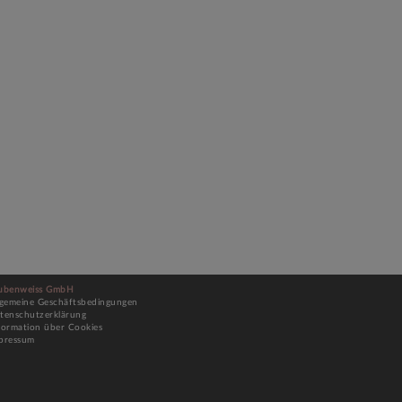
ubenweiss GmbH
lgemeine Geschäftsbedingungen
tenschutzerklärung
formation über Cookies
pressum