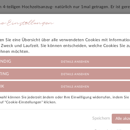
 4-teiligen Hochzeitsanzug- natürlich nur 1mal getragen. Er ist gere
in gekauft und zählt zu den extravaganten Hochzeitsanzügen. Die O
ie-Einstellungen
den Sie eine Übersicht über alle verwendeten Cookies mit Informati
und Plastron.
, Zweck und Laufzeit. Sie können entscheiden, welche Cookies Sie z
ehnen möchten.
stron sind in sich gemustert. Die Originalgröße laut Etikett ist ein
e von Prestije fallen sehr klein aus, daher der große Größenuntersc
NDIG
DETAILS ANSEHEN
inlänge und Umfang dem Träger angepasst. Der Träger ist 1,82m gr
TING
DETAILS ANSEHEN
ragen zu.
IK
DETAILS ANSEHEN
istung.
ahl können Sie jederzeit ändern oder Ihre Einwilligung widerrufen, indem Si
auf "Cookie-Einstellungen" klicken.
Speichern
Alle akz